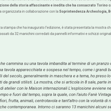
ruzione della storia affascinante e inedita che ha consacrato Torino 
ta organizzata in collaborazione con la
Soprintendenza Archeologia, Bel
a stampa che ha inaugurato l’edizione, è stata presentata la mostra che s
sati da 32 manichini corredati da pannelli informativi e schizzi originali
 cammina su una tavola imbandita al termine di un pranzo di fe
a tavola apparecchiata e sospesa nel tempo, come i grandi ball
lli del secolo, generalmente in maschera e a tema, ho preso lo s
a grandi stilisti. La mostra, che si articola in 8 sale, parte 
ndi atelier con le Maison internazionali L’esplosione avviene ne
tempo e fuori dal tempo, sopra la quale, con l’aiuto Fanè Vinta
ori, frutta, animali, centrotavola e tant’altro con la volontà di
e contemporanea. Intorno ci saranno 13 manichini alcuni seduti