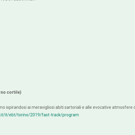
rno cortile)
fumo ispirandosi ai meravigliosi abiti sartoriali e alle evocative atmosfer
.it/it/ebt/torino/2019/fast-track/program