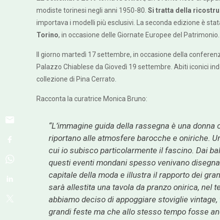
modiste torinesi negli anni 1950-80.
Si tratta della ricost
importava i modelli più esclusivi. La seconda edizione è sta
Torino
, in occasione delle Giornate Europee del Patrimonio.
Il giorno martedì 17 settembre, in occasione della conferenz
Palazzo Chiablese da Giovedì 19 settembre. Abiti iconici indos
collezione di Pina Cerrato.
Racconta la curatrice Monica Bruno:
“
L’immagine guida della rassegna è una donna che
riportano alle atmosfere barocche e oniriche. Un
cui io subisco particolarmente il fascino. Dai ba
questi eventi mondani spesso venivano disegnati d
capitale della moda e illustra il rapporto dei gra
sarà allestita una tavola da pranzo onirica, nel 
abbiamo deciso di appoggiare stoviglie vintage, fi
grandi feste ma che allo stesso tempo fosse anch