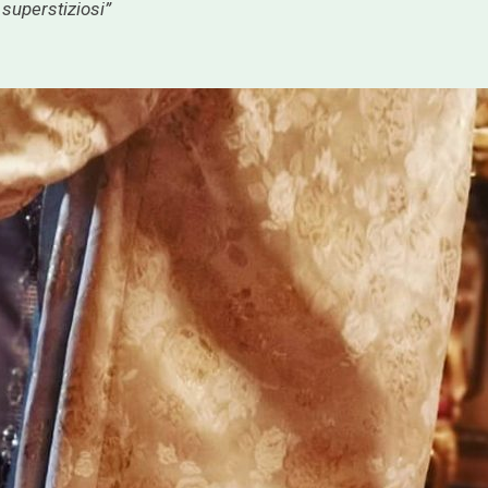
 superstiziosi
”