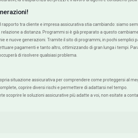
nerazioni!
 rapporto tra cliente e impresa assicurativa stia cambiando: siamo sempr
 la relazione a distanza. Programmi si è già preparato a questo cambia
hie e nuove generazioni. Tramite il sito di programmi, in pochi semplici
ettuare pagamenti e tanto altro, ottimizzando di gran lunga i tempi. Paral
ccuperà di risolvere qualsiasi problema.
ropria situazione assicurativa per comprendere come proteggersi al meglio
 complete, coprire diversi rischi e permettere di adattarsi nel tempo.
ete scoprire le soluzioni assicurative più adatte a voi, non esitate a con