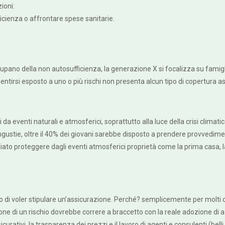
ioni:
ficienza o affrontare spese sanitarie.
upano della non autosufficienza, la generazione X si focalizza su famigl
 sentirsi esposto a uno o più rischi non presenta alcun tipo di copertura a
venti naturali e atmosferici, soprattutto alla luce della crisi climatica di
ustie, oltre il 40% dei giovani sarebbe disposto a prendere provvedimenti
iato proteggere dagli eventi atmosferici proprietà come la prima casa, la
no di voler stipulare un’assicurazione. Perché? semplicemente per molti c
 di un rischio dovrebbe correre a braccetto con la reale adozione di azi
urativi, la trasparenza dei prezzi e il lavoro di agenti e consulenti (bell