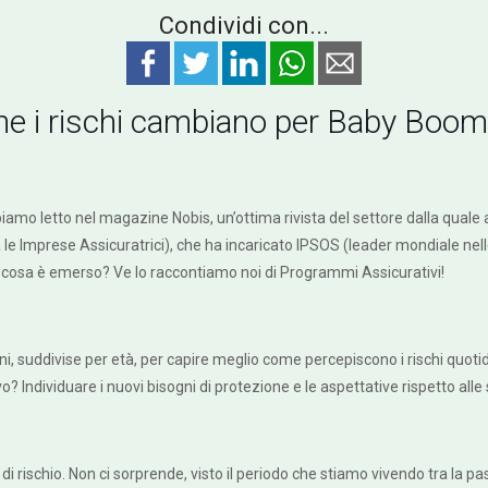
Condividi con...
me i rischi cambiano per Baby Boome
amo letto nel magazine Nobis, un’ottima rivista del settore dalla quale 
e Imprese Assicuratrici), che ha incaricato IPSOS (leader mondiale nelle
ere cosa è emerso? Ve lo raccontiamo noi di Programmi Assicurativi!
nni, suddivise per età, per capire meglio come percepiscono i rischi quot
o? Individuare i nuovi bisogni di protezione e le aspettative rispetto alle 
o di rischio. Non ci sorprende, visto il periodo che stiamo vivendo tra la p