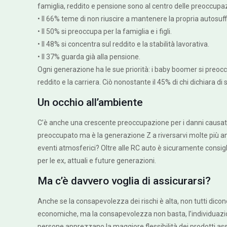
famiglia, reddito e pensione sono al centro delle preoccupaz
• Il 66% teme di non riuscire a mantenere la propria autosuf
• Il 50% si preoccupa per la famiglia e i figli.
• Il 48% si concentra sul reddito e la stabilità lavorativa.
• Il 37% guarda già alla pensione.
Ogni generazione ha le sue priorità: i baby boomer si preocc
reddito e la carriera. Ciò nonostante il 45% di chi dichiara di
Un occhio all’ambiente
C’è anche una crescente preoccupazione per i danni causati da e
preoccupato ma è la generazione Z a riversarvi molte più ang
eventi atmosferici? Oltre alle RC auto è sicuramente consigl
per le ex, attuali e future generazioni.
Ma c’è davvero voglia di assicurarsi?
Anche se la consapevolezza dei rischi è alta, non tutti dico
economiche, ma la consapevolezza non basta, l’individuazione
persone apprezzano la maggiore flessibilità dei prodotti assic