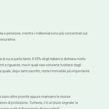
ia e pensione, mentre i millennial sono più concentrati sul
ssicurativa.
 cui si parla tanto. Il 33% degli italiani si dichiara molto
 a riguardo, ma in quali casi conviene tutelarsi dagli
 quale, dopo tanti sacrifici, resta l’immobile più importante
i sono altre priorità oppure mancano le risorse
oni di protezione. Tuttavia, c’è un buon segnale: le
i come quelli di Programmi Assicurativi!).